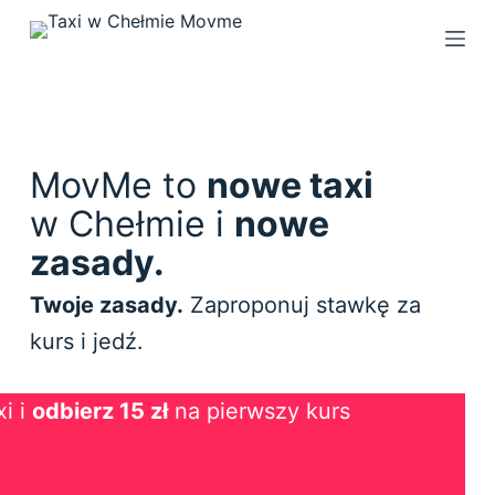
P
r
z
e
j
d
MovMe to
nowe taxi
ź
w Chełmie i
nowe
d
zasady.
o
t
Twoje zasady.
Zaproponuj stawkę za
r
kurs i jedź.
e
ś
c
i i
odbierz 15 zł
na pierwszy kurs
i